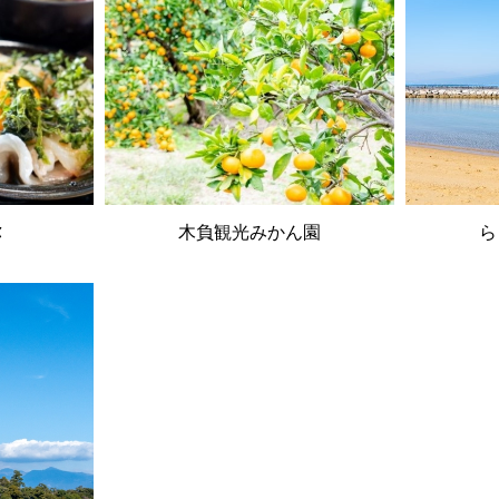
弥
木負観光みかん園
ら