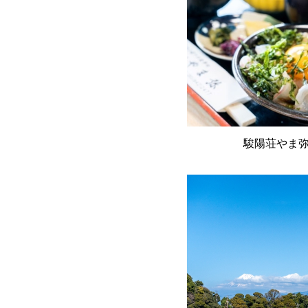
駿陽荘やま