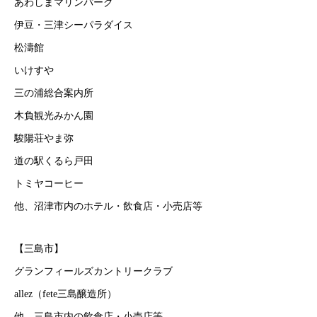
あわしまマリンパーク
伊豆・三津シーパラダイス
松濤館
いけすや
三の浦総合案内所
木負観光みかん園
駿陽荘やま弥
道の駅くるら戸田
トミヤコーヒー
他、沼津市内のホテル・飲食店・小売店等
【三島市】
グランフィールズカントリークラブ
allez（fete三島醸造所）
他、三島市内の飲食店・小売店等